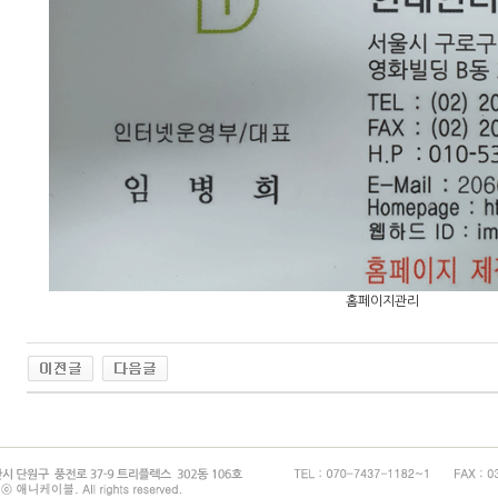
홈페이지관리